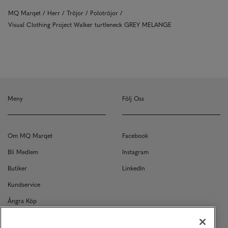
MQ Marqet
Herr
Tröjor
Polotröjor
Visual Clothing Project Walker turtleneck GREY MELANGE
Meny
Följ Oss
Om MQ Marqet
Facebook
Bli Medlem
Instagram
Butiker
LinkedIn
Kundservice
Ångra Köp
Kontakt