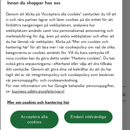
Innan du shoppar hos oss
Returer
Köpvillkor
Genom att klicka på "Acceptera alla cookies" samtycker du till att
vi och våra partner lagrar och läser cookies på din enhet för att
Karriär
förbättra navigeringen på webbplatsen, analysera hur
webbplatsen används samt visa personaliserad annonsering och
Vårt Ansvar
marknadsföring för dig, även på andra webbplatser och efter att
Våra Tjänster
du har lämnat vår webbplats. Klicka på "Mer om cookies och
hantering här" för att läsa mer i vår cookiepolicy om vad de olika
Press
kategorierna av cookies används för. Vill du bara samtycka till
vissa cookies kan du göra detta under "Hantera cookies". Du kan
Studentrabatt
också göra anpassningarna i efterhand eller välja att dra tillbaka
B2B
ditt samtycke. Genom att göra dina val bekräftar du att du har
tagit del av vår integritetspolicy och cookiepolicy som beskriver
Tillgänglighetsredogörelse
vår personuppgifts- och cookieanvändning.
För mer information om hur Google behandlar personuppgifter,
se:
business.safety.google/privacy/
.
Betalningar online sköts i samarbete med Klarna. Läs mer
här
Mer om cookies och hantering här
Cookies
Dataskydd
Integritetspolicy
Acceptera alla
Endast nödvändiga
cookies
Hantera cookies