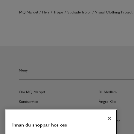
MQ Marqet
Herr
Tröjor
Stickade tröjor
Visual Clothing Proje
Meny
Om MQ Marqet
Bli Medlem
Kundservice
Ångra Köp
Returer
Köpvillkor
Vårt Ansvar
Våra Tjänster
Innan du shoppar hos oss
Studentrabatt
B2B