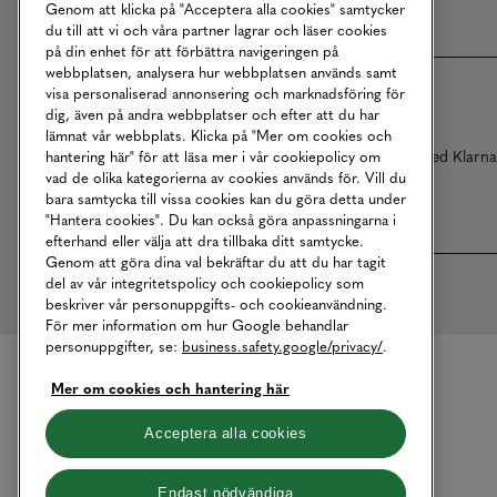
Genom att klicka på "Acceptera alla cookies" samtycker
du till att vi och våra partner lagrar och läser cookies
på din enhet för att förbättra navigeringen på
webbplatsen, analysera hur webbplatsen används samt
visa personaliserad annonsering och marknadsföring för
dig, även på andra webbplatser och efter att du har
lämnat vår webbplats. Klicka på "Mer om cookies och
Betalningar online sköts i samarbete med Klarn
hantering här" för att läsa mer i vår cookiepolicy om
vad de olika kategorierna av cookies används för. Vill du
bara samtycka till vissa cookies kan du göra detta under
"Hantera cookies". Du kan också göra anpassningarna i
efterhand eller välja att dra tillbaka ditt samtycke.
Genom att göra dina val bekräftar du att du har tagit
del av vår integritetspolicy och cookiepolicy som
beskriver vår personuppgifts- och cookieanvändning.
För mer information om hur Google behandlar
personuppgifter, se:
business.safety.google/privacy/
.
Mer om cookies och hantering här
Acceptera alla cookies
Endast nödvändiga