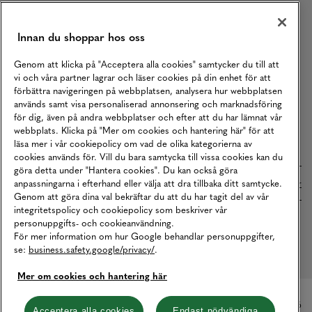
Karriär
Vårt Ansvar
Innan du shoppar hos oss
Våra Tjänster
Genom att klicka på "Acceptera alla cookies" samtycker du till att
vi och våra partner lagrar och läser cookies på din enhet för att
Press
förbättra navigeringen på webbplatsen, analysera hur webbplatsen
Studentrabatt
används samt visa personaliserad annonsering och marknadsföring
för dig, även på andra webbplatser och efter att du har lämnat vår
B2B
webbplats. Klicka på "Mer om cookies och hantering här" för att
läsa mer i vår cookiepolicy om vad de olika kategorierna av
Tillgänglighetsredogörelse
cookies används för. Vill du bara samtycka till vissa cookies kan du
göra detta under "Hantera cookies". Du kan också göra
anpassningarna i efterhand eller välja att dra tillbaka ditt samtycke.
Betalningar online sköts i samarbete med Klarna. Läs mer
här
Genom att göra dina val bekräftar du att du har tagit del av vår
integritetspolicy och cookiepolicy som beskriver vår
personuppgifts- och cookieanvändning.
Cookies
Dataskydd
Integritetspolicy
För mer information om hur Google behandlar personuppgifter,
se:
business.safety.google/privacy/
.
Hantera cookies
Mer om cookies och hantering här
© Copyright MQ Marqet 2026
Acceptera alla cookies
Endast nödvändiga