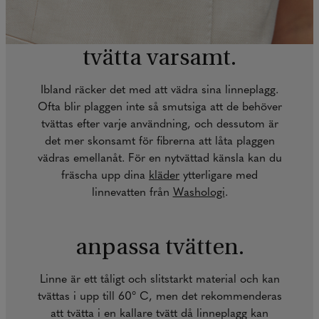
tvätta varsamt.
Ibland räcker det med att vädra sina linneplagg.
Ofta blir plaggen inte så smutsiga att de behöver
tvättas efter varje användning, och dessutom är
det mer skonsamt för fibrerna att låta plaggen
vädras emellanåt. För en nytvättad känsla kan du
fräscha upp dina
kläder
ytterligare med
linnevatten från
Washologi
.
anpassa tvätten.
Linne är ett tåligt och slitstarkt material och kan
tvättas i upp till 60° C, men det rekommenderas
att tvätta i en kallare tvätt då linneplagg kan