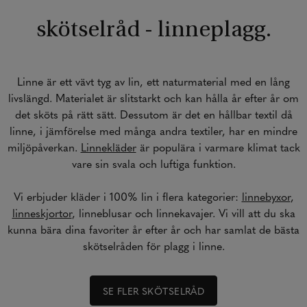
skötselråd - linneplagg.
Linne är ett vävt tyg av lin, ett naturmaterial med en lång
livslängd. Materialet är slitstarkt och kan hålla år efter år om
det sköts på rätt sätt. Dessutom är det en hållbar textil då
linne, i jämförelse med många andra textiler, har en mindre
miljöpåverkan.
Linnekläder
är populära i varmare klimat tack
vare sin svala och luftiga funktion.
Vi erbjuder kläder i 100% lin i flera kategorier:
linnebyxor
,
linneskjortor
, linneblusar och linnekavajer. Vi vill att du ska
kunna bära dina favoriter år efter år och har samlat de bästa
skötselråden för plagg i linne.
SE FLER SKÖTSELRÅD