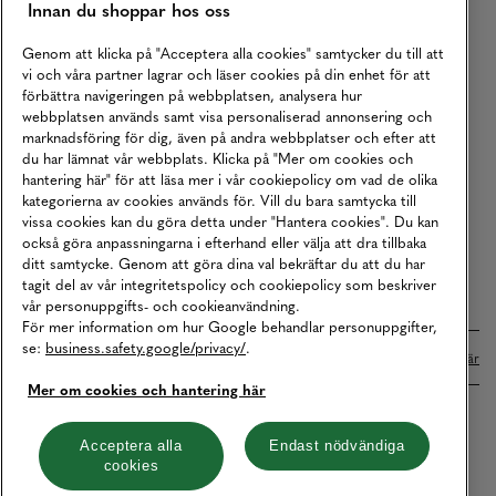
Innan du shoppar hos oss
Returer
Köpvillkor
Genom att klicka på "Acceptera alla cookies" samtycker du till att
vi och våra partner lagrar och läser cookies på din enhet för att
Karriär
förbättra navigeringen på webbplatsen, analysera hur
webbplatsen används samt visa personaliserad annonsering och
Vårt Ansvar
marknadsföring för dig, även på andra webbplatser och efter att
Våra Tjänster
du har lämnat vår webbplats. Klicka på "Mer om cookies och
hantering här" för att läsa mer i vår cookiepolicy om vad de olika
Press
kategorierna av cookies används för. Vill du bara samtycka till
vissa cookies kan du göra detta under "Hantera cookies". Du kan
Studentrabatt
också göra anpassningarna i efterhand eller välja att dra tillbaka
B2B
ditt samtycke. Genom att göra dina val bekräftar du att du har
tagit del av vår integritetspolicy och cookiepolicy som beskriver
Tillgänglighetsredogörelse
vår personuppgifts- och cookieanvändning.
För mer information om hur Google behandlar personuppgifter,
se:
business.safety.google/privacy/
.
Betalningar online sköts i samarbete med Klarna. Läs mer
här
Mer om cookies och hantering här
Cookies
Dataskydd
Integritetspolicy
Acceptera alla
Endast nödvändiga
cookies
Hantera cookies