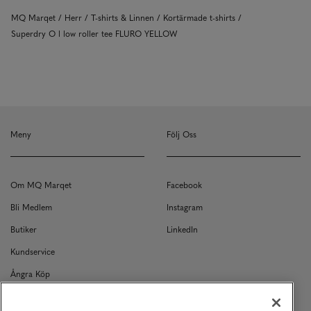
MQ Marqet
Herr
T-shirts & Linnen
Kortärmade t-shirts
Superdry O l low roller tee FLURO YELLOW
Meny
Följ Oss
Om MQ Marqet
Facebook
Bli Medlem
Instagram
Butiker
LinkedIn
Kundservice
Ångra Köp
Kontakt