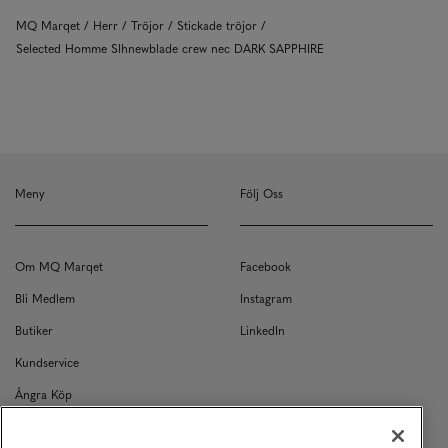
MQ Marqet
Herr
Tröjor
Stickade tröjor
Selected Homme Slhnewblade crew nec DARK SAPPHIRE
Meny
Följ Oss
Om MQ Marqet
Facebook
Bli Medlem
Instagram
Butiker
LinkedIn
Kundservice
Ångra Köp
Kontakt