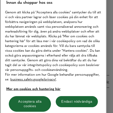
Innan du shoppar hos oss
Returer
Köpvillkor
Genom att klicka på "Acceptera alla cookies" samtycker du till att
vi och våra partner lagrar och läser cookies på din enhet för att
Karriär
förbättra navigeringen på webbplatsen, analysera hur
webbplatsen används samt visa personaliserad annonsering och
Vårt Ansvar
marknadsföring för dig, även på andra webbplatser och efter att
Våra Tjänster
du har lämnat vår webbplats. Klicka på "Mer om cookies och
hantering här" för att läsa mer i vår cookiepolicy om vad de olika
Press
kategorierna av cookies används för. Vill du bara samtycka till
vissa cookies kan du göra detta under "Hantera cookies". Du kan
Studentrabatt
också göra anpassningarna i efterhand eller välja att dra tillbaka
B2B
ditt samtycke. Genom att göra dina val bekräftar du att du har
tagit del av vår integritetspolicy och cookiepolicy som beskriver
Tillgänglighetsredogörelse
vår personuppgifts- och cookieanvändning.
För mer information om hur Google behandlar personuppgifter,
se:
business.safety.google/privacy/
.
Betalningar online sköts i samarbete med Klarna. Läs mer
här
Mer om cookies och hantering här
Cookies
Dataskydd
Integritetspolicy
Acceptera alla
Endast nödvändiga
cookies
Hantera cookies