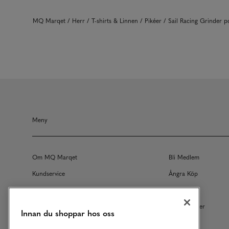
MQ Marqet
Herr
T-shirts & Linnen
Pikéer
Sail Racing Grinder
Meny
Om MQ Marqet
Bli Medlem
Kundservice
Ångra Köp
Returer
Köpvillkor
Vårt Ansvar
Våra Tjänster
Innan du shoppar hos oss
Studentrabatt
B2B