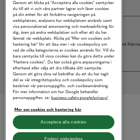
Genom att klicka på "Acceptera alla cookies" samtycker
du till att vi och våra partner lagrar och läser cookies
på din enhet för att förbättra navigeringen på
webbplatsen, analysera hur webbplatsen används samt
visa personaliserad annonsering och marknadsföring för
dig, även på andra webbplatser och efter att du har
lämnat vår webbplats. Klicka på "Mer om cookies och
Betalningar online sköts i samarbete med Klarn
hantering här" för att läsa mer i vår cookiepolicy om
vad de olika kategorierna av cookies används för. Vill du
bara samtycka till vissa cookies kan du göra detta under
"Hantera cookies". Du kan också göra anpassningarna i
efterhand eller välja att dra tillbaka ditt samtycke.
Genom att göra dina val bekräftar du att du har tagit
del av vår integritetspolicy och cookiepolicy som
beskriver vår personuppgifts- och cookieanvändning.
För mer information om hur Google behandlar
personuppgifter, se:
business.safety.google/privacy/
.
Mer om cookies och hantering här
Acceptera alla cookies
Endast nödvändiga