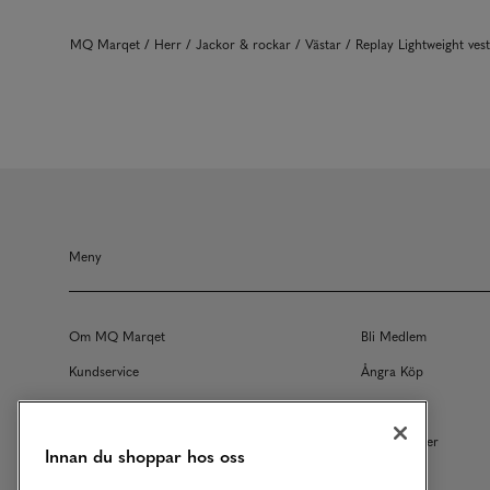
MQ Marqet
Herr
Jackor & rockar
Västar
Replay Lightweight ves
Meny
Om MQ Marqet
Bli Medlem
Kundservice
Ångra Köp
Returer
Köpvillkor
Vårt Ansvar
Våra Tjänster
Innan du shoppar hos oss
Studentrabatt
B2B