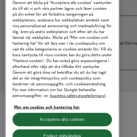
Genom att klicka på "Acceptera alla cookies" samtycker
du till att vi och våra partner lagrar och läser cookies
på din enhet för att förbättra navigeringen på
webbplatsen, analysera hur webbplatsen används samt
visa personaliserad annonsering och marknadsföring för
dig, även på andra webbplatser och efter att du har
lämnat vår webbplats. Klicka på "Mer om cookies och
Betalningar online sköts i samarbete med Klarn
hantering här" för att läsa mer i vår cookiepolicy om
vad de olika kategorierna av cookies används för. Vill du
bara samtycka till vissa cookies kan du göra detta under
"Hantera cookies". Du kan också göra anpassningarna i
efterhand eller välja att dra tillbaka ditt samtycke.
Genom att göra dina val bekräftar du att du har tagit
del av vår integritetspolicy och cookiepolicy som
beskriver vår personuppgifts- och cookieanvändning.
För mer information om hur Google behandlar
personuppgifter, se:
business.safety.google/privacy/
.
Mer om cookies och hantering här
Acceptera alla cookies
Endast nödvändiga