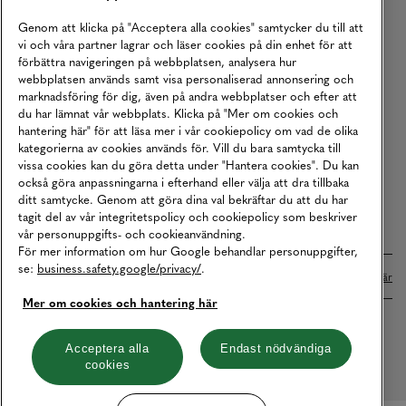
Köpvillkor
Genom att klicka på "Acceptera alla cookies" samtycker du till att
vi och våra partner lagrar och läser cookies på din enhet för att
Karriär
förbättra navigeringen på webbplatsen, analysera hur
webbplatsen används samt visa personaliserad annonsering och
Vårt Ansvar
marknadsföring för dig, även på andra webbplatser och efter att
Våra Tjänster
du har lämnat vår webbplats. Klicka på "Mer om cookies och
hantering här" för att läsa mer i vår cookiepolicy om vad de olika
Press
kategorierna av cookies används för. Vill du bara samtycka till
vissa cookies kan du göra detta under "Hantera cookies". Du kan
Studentrabatt
också göra anpassningarna i efterhand eller välja att dra tillbaka
B2B
ditt samtycke. Genom att göra dina val bekräftar du att du har
tagit del av vår integritetspolicy och cookiepolicy som beskriver
Tillgänglighetsredogörelse
vår personuppgifts- och cookieanvändning.
För mer information om hur Google behandlar personuppgifter,
se:
business.safety.google/privacy/
.
Betalningar online sköts i samarbete med Klarna. Läs mer
här
Mer om cookies och hantering här
Cookies
Dataskydd
Integritetspolicy
Acceptera alla
Endast nödvändiga
cookies
Hantera cookies