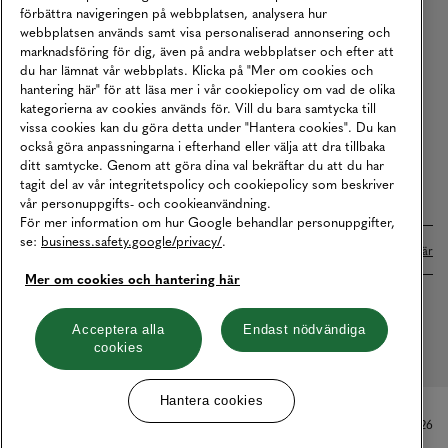
Karriär
förbättra navigeringen på webbplatsen, analysera hur
webbplatsen används samt visa personaliserad annonsering och
Vårt Ansvar
marknadsföring för dig, även på andra webbplatser och efter att
Våra Tjänster
du har lämnat vår webbplats. Klicka på "Mer om cookies och
hantering här" för att läsa mer i vår cookiepolicy om vad de olika
Press
kategorierna av cookies används för. Vill du bara samtycka till
vissa cookies kan du göra detta under "Hantera cookies". Du kan
Studentrabatt
också göra anpassningarna i efterhand eller välja att dra tillbaka
B2B
ditt samtycke. Genom att göra dina val bekräftar du att du har
tagit del av vår integritetspolicy och cookiepolicy som beskriver
Tillgänglighetsredogörelse
vår personuppgifts- och cookieanvändning.
För mer information om hur Google behandlar personuppgifter,
se:
business.safety.google/privacy/
.
Betalningar online sköts i samarbete med Klarna. Läs mer
här
Mer om cookies och hantering här
Cookies
Dataskydd
Integritetspolicy
Acceptera alla
Endast nödvändiga
cookies
Hantera cookies
Hantera cookies
© Copyright MQ Marqet 2026