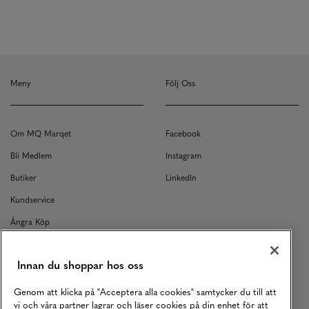
Meny
Följ Oss
Om MQ Marqet
Facebook
Bli Medlem
Instagram
Butiker
LinkedIn
Kundservice
Ångra Köp
Kontakt
Innan du shoppar hos oss
Returer
Köpvillkor
Genom att klicka på "Acceptera alla cookies" samtycker du till att
vi och våra partner lagrar och läser cookies på din enhet för att