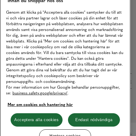
Karriär
Genom att klicka på "Acceptera alla cookies" samtycker du till att
Vårt Ansvar
vi och våra partner lagrar och läser cookies på din enhet för att
förbättra navigeringen på webbplatsen, analysera hur webbplatsen
Våra Tjänster
används samt visa personaliserad annonsering och marknadsföring
för dig, även på andra webbplatser och efter att du har lämnat vår
Press
webbplats. Klicka på "Mer om cookies och hantering här" för att
Studentrabatt
läsa mer i vår cookiepolicy om vad de olika kategorierna av
cookies används för. Vill du bara samtycka till vissa cookies kan du
B2B
göra detta under "Hantera cookies". Du kan också göra
anpassningarna i efterhand eller välja att dra tillbaka ditt samtycke.
Tillgänglighetsredogörelse
Genom att göra dina val bekräftar du att du har tagit del av vår
integritetspolicy och cookiepolicy som beskriver vår
personuppgifts- och cookieanvändning.
Betalningar online sköts i samarbete med Klarna. Läs mer
här
För mer information om hur Google behandlar personuppgifter,
se:
business.safety.google/privacy/
.
Cookies
Dataskydd
Integritetspolicy
Mer om cookies och hantering här
Hantera cookies
Acceptera alla cookies
Endast nödvändiga
© Copyright MQ Marqet 2026
Hantera cookies