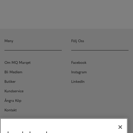
Meny
Följ Oss
Om MQ Marqet
Facebook
Bli Medlem
Instagram
Butiker
LinkedIn
Kundservice
Ångra Köp
Kontakt
Returer
Köpvillkor
Innan du shoppar hos oss