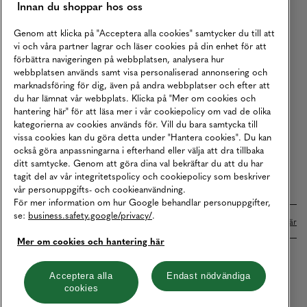
Innan du shoppar hos oss
Returer
Köpvillkor
Genom att klicka på "Acceptera alla cookies" samtycker du till att
vi och våra partner lagrar och läser cookies på din enhet för att
Karriär
förbättra navigeringen på webbplatsen, analysera hur
webbplatsen används samt visa personaliserad annonsering och
Vårt Ansvar
marknadsföring för dig, även på andra webbplatser och efter att
Våra Tjänster
du har lämnat vår webbplats. Klicka på "Mer om cookies och
hantering här" för att läsa mer i vår cookiepolicy om vad de olika
Press
kategorierna av cookies används för. Vill du bara samtycka till
vissa cookies kan du göra detta under "Hantera cookies". Du kan
Studentrabatt
också göra anpassningarna i efterhand eller välja att dra tillbaka
B2B
ditt samtycke. Genom att göra dina val bekräftar du att du har
tagit del av vår integritetspolicy och cookiepolicy som beskriver
Tillgänglighetsredogörelse
vår personuppgifts- och cookieanvändning.
För mer information om hur Google behandlar personuppgifter,
se:
business.safety.google/privacy/
.
Betalningar online sköts i samarbete med Klarna. Läs mer
här
Mer om cookies och hantering här
Cookies
Dataskydd
Integritetspolicy
Acceptera alla
Endast nödvändiga
cookies
Hantera cookies