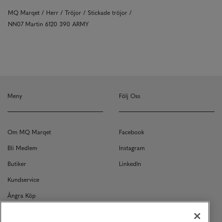
MQ Marqet
Herr
Tröjor
Stickade tröjor
NN07 Martin 6120 390 ARMY
Meny
Följ Oss
Om MQ Marqet
Facebook
Bli Medlem
Instagram
Butiker
LinkedIn
Kundservice
Ångra Köp
Kontakt