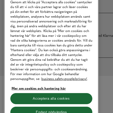
Genom att klicka på "Acceptera alla cookies" samtycker
du till att vi och våra partner lagrar och läser cookies
på din enhet för att förbättra navigeringen på
webbplatsen, analysera hur webbplatsen används samt
visa personaliserad annonsering och marknadsföring för
dig, även på andra webbplatser och efter att du har
lämnat vår webbplats. Klicka på "Mer om cookies och
Betalningar online sköts i samarbete med Klarn
hantering här" för att läsa mer i vår cookiepolicy om
vad de olika kategorierna av cookies används för. Vill du
bara samtycka till vissa cookies kan du göra detta under
"Hantera cookies". Du kan också göra anpassningarna i
efterhand eller välja att dra tillbaka ditt samtycke.
Genom att göra dina val bekräftar du att du har tagit
del av vår integritetspolicy och cookiepolicy som
beskriver vår personuppgifts- och cookieanvändning.
För mer information om hur Google behandlar
personuppgifter, se:
business.safety.google/privacy/
.
Mer om cookies och hantering här
Acceptera alla cookies
Endast nödvändiga