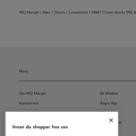
MQ Marqet
Herr
Shorts
Linneshorts
NN07 Crown shorts 1196 
Meny
Om MQ Marqet
Bli Medlem
Kundservice
Ångra Köp
Returer
Köpvillkor
Vårt Ansvar
Våra Tjänster
Innan du shoppar hos oss
Studentrabatt
B2B