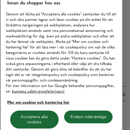
Innan du shoppar hos oss
Returer
Köpvillkor
Genom att klicka på "Acceptera alla cookies" samtycker du till att
vi och våra partner lagrar och läser cookies på din enhet för att
Karriär
förbättra navigeringen på webbplatsen, analysera hur
webbplatsen används samt visa personaliserad annonsering och
Vårt Ansvar
marknadsföring för dig, även på andra webbplatser och efter att
Våra Tjänster
du har lämnat vår webbplats. Klicka på "Mer om cookies och
hantering här" för att läsa mer i vår cookiepolicy om vad de olika
Press
kategorierna av cookies används för. Vill du bara samtycka till
vissa cookies kan du göra detta under "Hantera cookies". Du kan
Studentrabatt
också göra anpassningarna i efterhand eller välja att dra tillbaka
B2B
ditt samtycke. Genom att göra dina val bekräftar du att du har
tagit del av vår integritetspolicy och cookiepolicy som beskriver
Tillgänglighetsredogörelse
vår personuppgifts- och cookieanvändning.
För mer information om hur Google behandlar personuppgifter,
se:
business.safety.google/privacy/
.
Betalningar online sköts i samarbete med Klarna. Läs mer
här
Mer om cookies och hantering här
Cookies
Dataskydd
Integritetspolicy
Acceptera alla
Endast nödvändiga
cookies
Hantera cookies