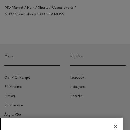
MQ Marqet
Herr
Shorts
Casual shorts
NN07 Crown shorts 1004 309 MOSS
Meny
Följ Oss
Om MQ Marqet
Facebook
Bli Medlem
Instagram
Butiker
LinkedIn
Kundservice
Ångra Köp
Kontakt