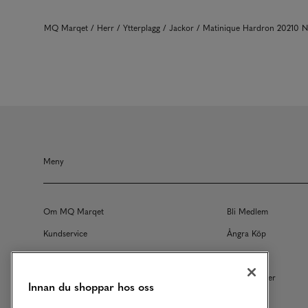
MQ Marqet
Herr
Ytterplagg
Jackor
Matinique Hardron 20210 
Meny
Om MQ Marqet
Bli Medlem
Kundservice
Ångra Köp
Returer
Köpvillkor
Vårt Ansvar
Våra Tjänster
Innan du shoppar hos oss
Studentrabatt
B2B