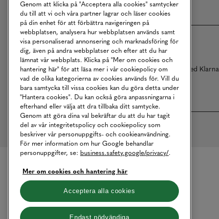
Genom att klicka på "Acceptera alla cookies" samtycker
du till att vi och våra partner lagrar och läser cookies
på din enhet för att förbättra navigeringen på
webbplatsen, analysera hur webbplatsen används samt
visa personaliserad annonsering och marknadsföring för
dig, även på andra webbplatser och efter att du har
lämnat vår webbplats. Klicka på "Mer om cookies och
Betalningar online sköts i samarbete med Klarn
hantering här" för att läsa mer i vår cookiepolicy om
vad de olika kategorierna av cookies används för. Vill du
bara samtycka till vissa cookies kan du göra detta under
"Hantera cookies". Du kan också göra anpassningarna i
efterhand eller välja att dra tillbaka ditt samtycke.
Genom att göra dina val bekräftar du att du har tagit
del av vår integritetspolicy och cookiepolicy som
beskriver vår personuppgifts- och cookieanvändning.
För mer information om hur Google behandlar
personuppgifter, se:
business.safety.google/privacy/
.
Mer om cookies och hantering här
Acceptera alla cookies
Endast nödvändiga