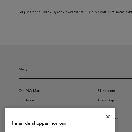
MQ Marqet
Herr
Byxor
Sweatpants
Lyle & Scott Slim sweat pa
Meny
Om MQ Marqet
Bli Medlem
Kundservice
Ångra Köp
Returer
Köpvillkor
Vårt Ansvar
Våra Tjänster
Innan du shoppar hos oss
Studentrabatt
B2B