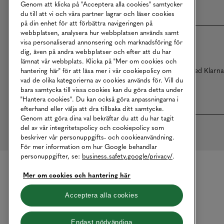
Genom att klicka på "Acceptera alla cookies" samtycker
du till att vi och våra partner lagrar och läser cookies
på din enhet för att förbättra navigeringen på
webbplatsen, analysera hur webbplatsen används samt
visa personaliserad annonsering och marknadsföring för
dig, även på andra webbplatser och efter att du har
lämnat vår webbplats. Klicka på "Mer om cookies och
Betalningar online sköts i samarbete med Klarn
hantering här" för att läsa mer i vår cookiepolicy om
vad de olika kategorierna av cookies används för. Vill du
bara samtycka till vissa cookies kan du göra detta under
"Hantera cookies". Du kan också göra anpassningarna i
efterhand eller välja att dra tillbaka ditt samtycke.
Genom att göra dina val bekräftar du att du har tagit
del av vår integritetspolicy och cookiepolicy som
beskriver vår personuppgifts- och cookieanvändning.
För mer information om hur Google behandlar
personuppgifter, se:
business.safety.google/privacy/
.
Mer om cookies och hantering här
Acceptera alla cookies
Endast nödvändiga