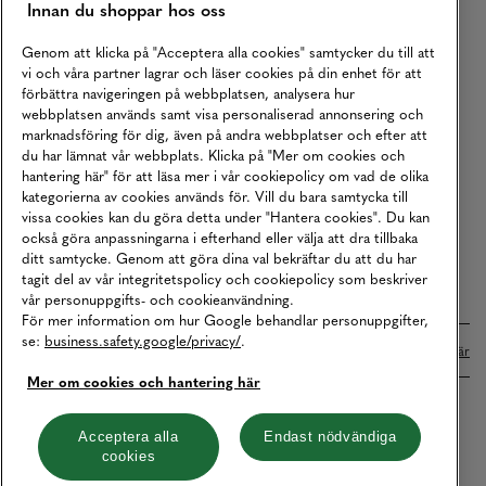
Innan du shoppar hos oss
Returer
Köpvillkor
Genom att klicka på "Acceptera alla cookies" samtycker du till att
vi och våra partner lagrar och läser cookies på din enhet för att
Karriär
förbättra navigeringen på webbplatsen, analysera hur
webbplatsen används samt visa personaliserad annonsering och
Vårt Ansvar
marknadsföring för dig, även på andra webbplatser och efter att
Våra Tjänster
du har lämnat vår webbplats. Klicka på "Mer om cookies och
hantering här" för att läsa mer i vår cookiepolicy om vad de olika
Press
kategorierna av cookies används för. Vill du bara samtycka till
vissa cookies kan du göra detta under "Hantera cookies". Du kan
Studentrabatt
också göra anpassningarna i efterhand eller välja att dra tillbaka
B2B
ditt samtycke. Genom att göra dina val bekräftar du att du har
tagit del av vår integritetspolicy och cookiepolicy som beskriver
Tillgänglighetsredogörelse
vår personuppgifts- och cookieanvändning.
För mer information om hur Google behandlar personuppgifter,
se:
business.safety.google/privacy/
.
Betalningar online sköts i samarbete med Klarna. Läs mer
här
Mer om cookies och hantering här
Cookies
Dataskydd
Integritetspolicy
Acceptera alla
Endast nödvändiga
cookies
Hantera cookies