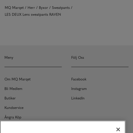
MQ Marqet
Herr
Byxor
Sweatpants
LES DEUX Lens sweatpants RAVEN
Meny
Följ Oss
Om MQ Marqet
Facebook
Bli Medlem
Instagram
Butiker
LinkedIn
Kundservice
Ångra Köp
Kontakt