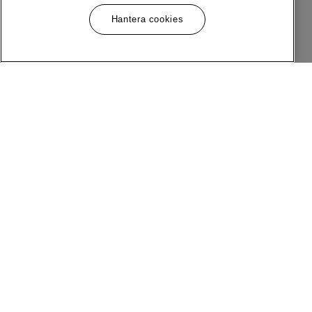
Hantera cookies
Meny
Följ Oss
Om MQ Marqet
Facebook
Bli Medlem
Instagram
Butiker
LinkedIn
Kundservice