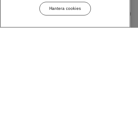
Hantera cookies
Meny
Följ Oss
Om MQ Marqet
Facebook
Bli Medlem
Instagram
Butiker
LinkedIn
Kundservice