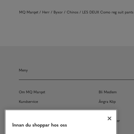
MQ Marqet
Herr
Byxor
Chinos
LES DEUX Como reg suit pant
Meny
Om MQ Marqet
Bli Medlem
Kundservice
Ångra Köp
Returer
Köpvillkor
Vårt Ansvar
Våra Tjänster
Innan du shoppar hos oss
Studentrabatt
B2B