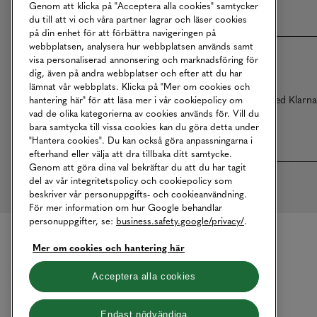
Genom att klicka på "Acceptera alla cookies" samtycker
du till att vi och våra partner lagrar och läser cookies
på din enhet för att förbättra navigeringen på
webbplatsen, analysera hur webbplatsen används samt
visa personaliserad annonsering och marknadsföring för
dig, även på andra webbplatser och efter att du har
lämnat vår webbplats. Klicka på "Mer om cookies och
Betalningar online sköts i samarbete med Klarn
hantering här" för att läsa mer i vår cookiepolicy om
vad de olika kategorierna av cookies används för. Vill du
bara samtycka till vissa cookies kan du göra detta under
"Hantera cookies". Du kan också göra anpassningarna i
efterhand eller välja att dra tillbaka ditt samtycke.
Genom att göra dina val bekräftar du att du har tagit
del av vår integritetspolicy och cookiepolicy som
beskriver vår personuppgifts- och cookieanvändning.
För mer information om hur Google behandlar
personuppgifter, se:
business.safety.google/privacy/
.
Mer om cookies och hantering här
Acceptera alla cookies
Endast nödvändiga