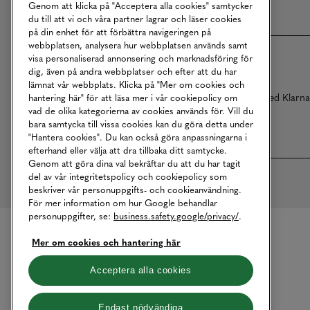
Genom att klicka på "Acceptera alla cookies" samtycker
du till att vi och våra partner lagrar och läser cookies
på din enhet för att förbättra navigeringen på
webbplatsen, analysera hur webbplatsen används samt
visa personaliserad annonsering och marknadsföring för
dig, även på andra webbplatser och efter att du har
lämnat vår webbplats. Klicka på "Mer om cookies och
Betalningar online sköts i samarbete med Klarn
hantering här" för att läsa mer i vår cookiepolicy om
vad de olika kategorierna av cookies används för. Vill du
bara samtycka till vissa cookies kan du göra detta under
"Hantera cookies". Du kan också göra anpassningarna i
efterhand eller välja att dra tillbaka ditt samtycke.
Genom att göra dina val bekräftar du att du har tagit
del av vår integritetspolicy och cookiepolicy som
beskriver vår personuppgifts- och cookieanvändning.
För mer information om hur Google behandlar
personuppgifter, se:
business.safety.google/privacy/
.
Mer om cookies och hantering här
Acceptera alla cookies
Endast nödvändiga