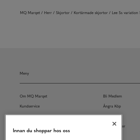
MQ Marqet
Herr
Skjortor
Kortärmade skjortor
Lee Ss variatio
Meny
Om MQ Marqet
Bli Medlem
Kundservice
Ångra Köp
Returer
Köpvillkor
Vårt Ansvar
Våra Tjänster
Innan du shoppar hos oss
Studentrabatt
B2B