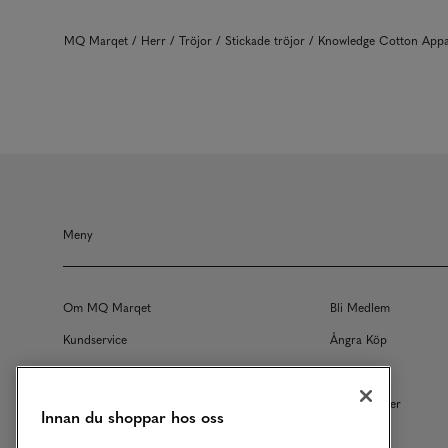
MQ Marqet
Herr
Tröjor
Stickade tröjor
Knowledge Cotton Appa
Meny
Om MQ Marqet
Bli Medlem
Kundservice
Ångra Köp
Returer
Köpvillkor
Vårt Ansvar
Våra Tjänster
Innan du shoppar hos oss
Studentrabatt
B2B