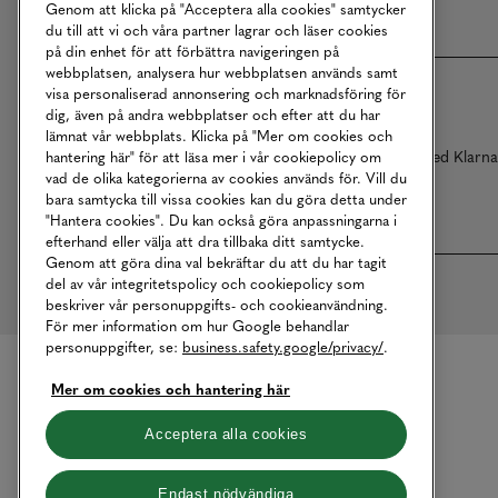
Genom att klicka på "Acceptera alla cookies" samtycker
du till att vi och våra partner lagrar och läser cookies
på din enhet för att förbättra navigeringen på
webbplatsen, analysera hur webbplatsen används samt
visa personaliserad annonsering och marknadsföring för
dig, även på andra webbplatser och efter att du har
lämnat vår webbplats. Klicka på "Mer om cookies och
Betalningar online sköts i samarbete med Klarn
hantering här" för att läsa mer i vår cookiepolicy om
vad de olika kategorierna av cookies används för. Vill du
bara samtycka till vissa cookies kan du göra detta under
"Hantera cookies". Du kan också göra anpassningarna i
efterhand eller välja att dra tillbaka ditt samtycke.
Genom att göra dina val bekräftar du att du har tagit
del av vår integritetspolicy och cookiepolicy som
beskriver vår personuppgifts- och cookieanvändning.
För mer information om hur Google behandlar
personuppgifter, se:
business.safety.google/privacy/
.
Mer om cookies och hantering här
Acceptera alla cookies
Endast nödvändiga