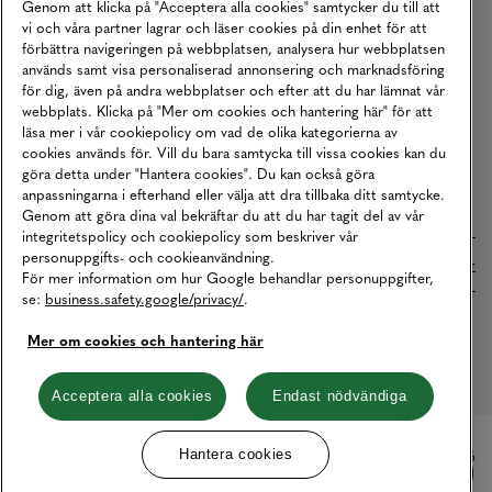
Genom att klicka på "Acceptera alla cookies" samtycker du till att
vi och våra partner lagrar och läser cookies på din enhet för att
Vårt Ansvar
förbättra navigeringen på webbplatsen, analysera hur webbplatsen
Våra Tjänster
används samt visa personaliserad annonsering och marknadsföring
för dig, även på andra webbplatser och efter att du har lämnat vår
Press
webbplats. Klicka på "Mer om cookies och hantering här" för att
läsa mer i vår cookiepolicy om vad de olika kategorierna av
Studentrabatt
cookies används för. Vill du bara samtycka till vissa cookies kan du
B2B
göra detta under "Hantera cookies". Du kan också göra
anpassningarna i efterhand eller välja att dra tillbaka ditt samtycke.
Tillgänglighetsredogörelse
Genom att göra dina val bekräftar du att du har tagit del av vår
integritetspolicy och cookiepolicy som beskriver vår
personuppgifts- och cookieanvändning.
Betalningar online sköts i samarbete med Klarna. Läs mer
här
För mer information om hur Google behandlar personuppgifter,
se:
business.safety.google/privacy/
.
Cookies
Dataskydd
Integritetspolicy
Mer om cookies och hantering här
Hantera cookies
Acceptera alla cookies
Endast nödvändiga
Hantera cookies
© Copyright MQ Marqet 2026