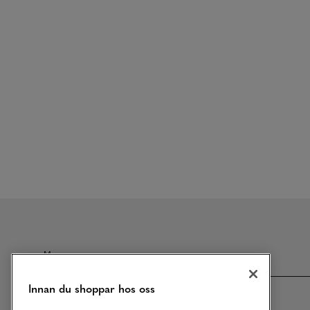
Meny
Innan du shoppar hos oss
Om MQ Marqet
Bli Medlem