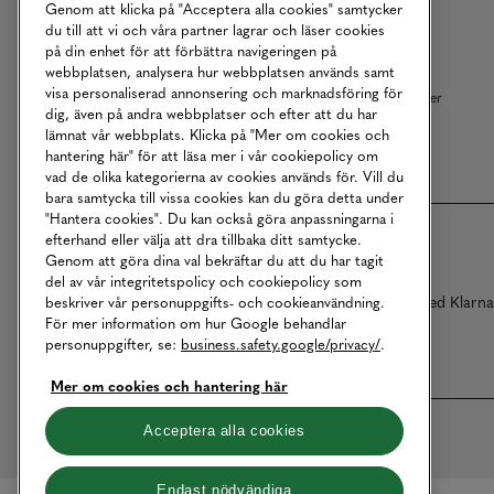
Genom att klicka på "Acceptera alla cookies" samtycker
Kundservice
Ångra Köp
du till att vi och våra partner lagrar och läser cookies
på din enhet för att förbättra navigeringen på
Returer
Köpvillkor
webbplatsen, analysera hur webbplatsen används samt
visa personaliserad annonsering och marknadsföring för
Vårt Ansvar
Våra Tjänster
dig, även på andra webbplatser och efter att du har
Studentrabatt
B2B
lämnat vår webbplats. Klicka på "Mer om cookies och
hantering här" för att läsa mer i vår cookiepolicy om
vad de olika kategorierna av cookies används för. Vill du
bara samtycka till vissa cookies kan du göra detta under
"Hantera cookies". Du kan också göra anpassningarna i
efterhand eller välja att dra tillbaka ditt samtycke.
Genom att göra dina val bekräftar du att du har tagit
del av vår integritetspolicy och cookiepolicy som
Betalningar online sköts i samarbete med Klarn
beskriver vår personuppgifts- och cookieanvändning.
För mer information om hur Google behandlar
personuppgifter, se:
business.safety.google/privacy/
.
Mer om cookies och hantering här
Acceptera alla cookies
Endast nödvändiga