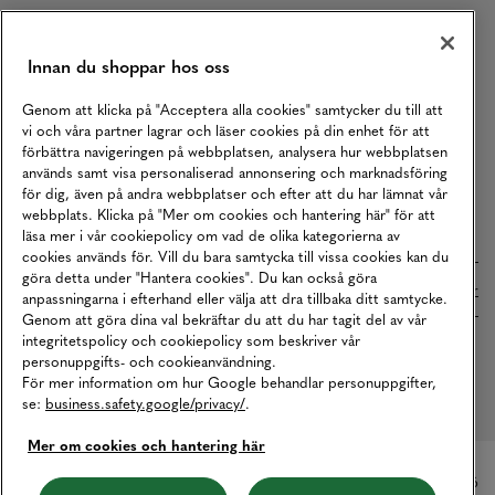
Karriär
Vårt Ansvar
Innan du shoppar hos oss
Våra Tjänster
Genom att klicka på "Acceptera alla cookies" samtycker du till att
Press
vi och våra partner lagrar och läser cookies på din enhet för att
förbättra navigeringen på webbplatsen, analysera hur webbplatsen
Studentrabatt
används samt visa personaliserad annonsering och marknadsföring
för dig, även på andra webbplatser och efter att du har lämnat vår
B2B
webbplats. Klicka på "Mer om cookies och hantering här" för att
Tillgänglighetsredogörelse
läsa mer i vår cookiepolicy om vad de olika kategorierna av
cookies används för. Vill du bara samtycka till vissa cookies kan du
göra detta under "Hantera cookies". Du kan också göra
Betalningar online sköts i samarbete med Klarna. Läs mer
här
anpassningarna i efterhand eller välja att dra tillbaka ditt samtycke.
Genom att göra dina val bekräftar du att du har tagit del av vår
integritetspolicy och cookiepolicy som beskriver vår
personuppgifts- och cookieanvändning.
Cookies
Dataskydd
Integritetspolicy
För mer information om hur Google behandlar personuppgifter,
se:
business.safety.google/privacy/
.
Hantera cookies
Mer om cookies och hantering här
© Copyright MQ Marqet 2026