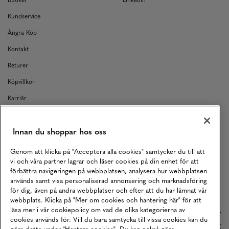
Kundservice
Ångra Köp
Kontakt
Returer
Köpvillkor
Karriär
Vårt Ansvar
Innan du shoppar hos oss
Våra Tjänster
Press
Genom att klicka på "Acceptera alla cookies" samtycker du till att
vi och våra partner lagrar och läser cookies på din enhet för att
Studentrabatt
förbättra navigeringen på webbplatsen, analysera hur webbplatsen
används samt visa personaliserad annonsering och marknadsföring
B2B
för dig, även på andra webbplatser och efter att du har lämnat vår
Tillgänglighetsredogörelse
webbplats. Klicka på "Mer om cookies och hantering här" för att
läsa mer i vår cookiepolicy om vad de olika kategorierna av
cookies används för. Vill du bara samtycka till vissa cookies kan du
Betalningar online sköts i samarbete med Klarna. Läs mer
här
göra detta under "Hantera cookies". Du kan också göra