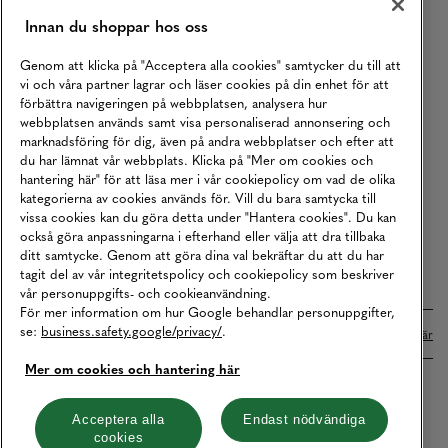
Returer
Innan du shoppar hos oss
Köpvillkor
Genom att klicka på "Acceptera alla cookies" samtycker du till att
vi och våra partner lagrar och läser cookies på din enhet för att
Karriär
förbättra navigeringen på webbplatsen, analysera hur
Vårt Ansvar
webbplatsen används samt visa personaliserad annonsering och
marknadsföring för dig, även på andra webbplatser och efter att
Våra Tjänster
du har lämnat vår webbplats. Klicka på "Mer om cookies och
hantering här" för att läsa mer i vår cookiepolicy om vad de olika
Press
kategorierna av cookies används för. Vill du bara samtycka till
Studentrabatt
vissa cookies kan du göra detta under "Hantera cookies". Du kan
också göra anpassningarna i efterhand eller välja att dra tillbaka
B2B
ditt samtycke. Genom att göra dina val bekräftar du att du har
tagit del av vår integritetspolicy och cookiepolicy som beskriver
Tillgänglighetsredogörelse
vår personuppgifts- och cookieanvändning.
För mer information om hur Google behandlar personuppgifter,
se:
business.safety.google/privacy/
.
Betalningar online sköts i samarbete med Klarna. Läs mer
här
Mer om cookies och hantering här
Cookies
Dataskydd
Integritetspolicy
Acceptera alla
Endast nödvändiga
cookies
Hantera cookies