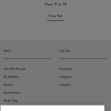
Visar 9 av 18
Visa fler
Meny
Följ Oss
Om MQ Marqet
Facebook
Bli Medlem
Instagram
Butiker
LinkedIn
Kundservice
Ångra Köp
Kontakt