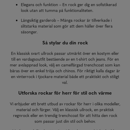
Elegans och funktion – En rock ger dig en sofistikerad
look utan att tumma på funktionaliteten.
Långsiktig garderob – Många rockar är tillverkade i
slitstarka material som gör att dem håller över flera
säsonger.
Så stylar du din rock
En klassisk svart ullrock passar utmärkt över en kostym eller
till en vardagsoutfit bestående av en t-shirt och jeans. För en
mer avslappnad look, välj en camelfärgad trenchcoat som kan
bäras över en enkel tröja och chinos. För riktigt kalla dagar är
en vinterrock i tjockare material både ett praktiskt och stiligt
val.
Utforska rockar för herr för stil och värme
Vi erbjuder ett brett utbud av rockar för herr i olika modeller,
material och färger. Välj en klassisk ullrock, en praktisk
regnrock eller en trendig trenchcoat för att hitta den rock
som passar just din stil och behov.