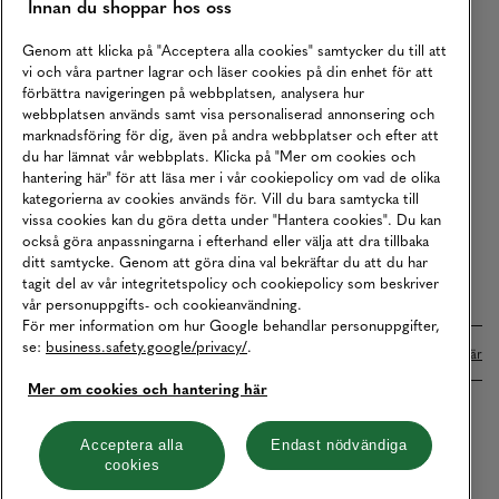
Innan du shoppar hos oss
Returer
Köpvillkor
Genom att klicka på "Acceptera alla cookies" samtycker du till att
vi och våra partner lagrar och läser cookies på din enhet för att
Karriär
förbättra navigeringen på webbplatsen, analysera hur
webbplatsen används samt visa personaliserad annonsering och
Vårt Ansvar
marknadsföring för dig, även på andra webbplatser och efter att
Våra Tjänster
du har lämnat vår webbplats. Klicka på "Mer om cookies och
hantering här" för att läsa mer i vår cookiepolicy om vad de olika
Press
kategorierna av cookies används för. Vill du bara samtycka till
vissa cookies kan du göra detta under "Hantera cookies". Du kan
Studentrabatt
också göra anpassningarna i efterhand eller välja att dra tillbaka
B2B
ditt samtycke. Genom att göra dina val bekräftar du att du har
tagit del av vår integritetspolicy och cookiepolicy som beskriver
Tillgänglighetsredogörelse
vår personuppgifts- och cookieanvändning.
För mer information om hur Google behandlar personuppgifter,
se:
business.safety.google/privacy/
.
Betalningar online sköts i samarbete med Klarna. Läs mer
här
Mer om cookies och hantering här
Cookies
Dataskydd
Integritetspolicy
Acceptera alla
Endast nödvändiga
cookies
Hantera cookies