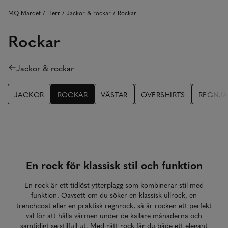
MQ Marqet
Herr
Jackor & rockar
Rockar
Rockar
Jackor & rockar
JACKOR
ROCKAR
VÄSTAR
OVERSHIRTS
REGNJ
En rock för klassisk stil och funktion
En rock är ett tidlöst ytterplagg som kombinerar stil med
funktion. Oavsett om du söker en klassisk ullrock, en
trenchcoat
eller en praktisk regnrock, så är rocken ett perfekt
val för att hålla värmen under de kallare månaderna och
samtidigt se stilfull ut. Med rätt rock får du både ett elegant