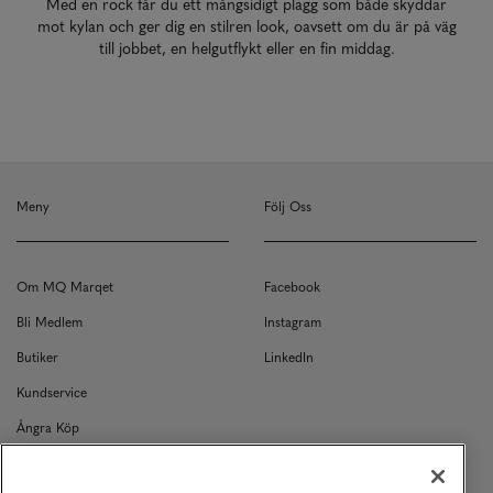
Med en rock får du ett mångsidigt plagg som både skyddar
mot kylan och ger dig en stilren look, oavsett om du är på väg
till jobbet, en helgutflykt eller en fin middag.
Meny
Följ Oss
Om MQ Marqet
Facebook
Bli Medlem
Instagram
Butiker
LinkedIn
Kundservice
Ångra Köp
Kontakt