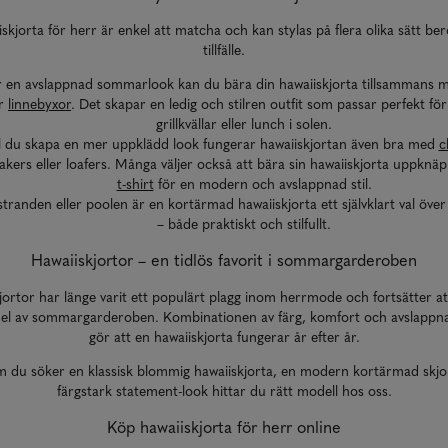
skjorta för herr är enkel att matcha och kan stylas på flera olika sätt b
tillfälle.
r en avslappnad sommarlook kan du bära din hawaiiskjorta tillsammans
er
linnebyxor
. Det skapar en ledig och stilren outfit som passar perfekt fö
grillkvällar eller lunch i solen.
ll du skapa en mer uppklädd look fungerar hawaiiskjortan även bra med
c
akers eller loafers. Många väljer också att bära sin hawaiiskjorta uppknä
t-shirt
för en modern och avslappnad stil.
 stranden eller poolen är en kortärmad hawaiiskjorta ett självklart val öve
– både praktiskt och stilfullt.
Hawaiiskjortor – en tidlös favorit i sommargarderoben
jortor har länge varit ett populärt plagg inom herrmode och fortsätter at
 del av sommargarderoben. Kombinationen av färg, komfort och avslappn
gör att en hawaiiskjorta fungerar år efter år.
 du söker en klassisk blommig hawaiiskjorta, en modern kortärmad skjor
färgstark statement-look hittar du rätt modell hos oss.
Köp hawaiiskjorta för herr online