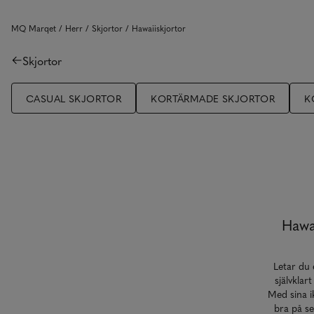
MQ Marqet
Herr
Skjortor
Hawaiiskjortor
Skjortor
CASUAL SKJORTOR
KORTÄRMADE SKJORTOR
K
Hawai
Letar du 
självklar
Med sina i
bra på se