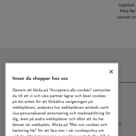
Upptäck v
Med fler
oavsett om
Meny
Innan du shoppar hos oss
Genom att klicka på "Acceptera alla cookies" samtycker
Om MQ Marqet
Bli Medlem
du till att vi och våra partner lagrar och läser cookies
på din enhet för att förbättra navigeringen på
Kundservice
Ångra Köp
webbplatsen, analysera hur webbplatsen används samt
visa personaliserad annonsering och marknadsföring för
Returer
Köpvillkor
dig, även på andra webbplatser och efter att du har
Vårt Ansvar
Våra Tjänster
lämnat vår webbplats. Klicka på "Mer om cookies och
hantering här" för att läsa mer i vår cookiepolicy om
Studentrabatt
B2B
vad de olika kategorierna av cookies används för. Vill du