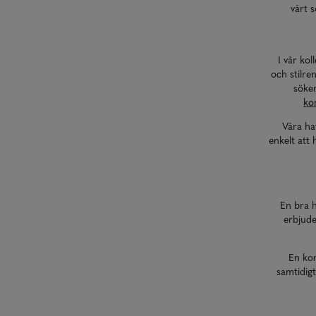
vårt s
I vår kol
och stilre
söker
ko
Våra haw
enkelt att 
En bra h
erbjude
En kor
samtidigt