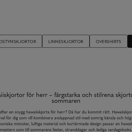
OSTYMSKJORTOR
LINNESKJORTOR
OVERSHIRTS
iskjortor för herr – färgstarka och stilrena skjort
sommaren
efter en snygg hawaiiskjorta för herr? Då har du kommit rätt. Hawaiiskjor
t val för dig som vill kombinera avslappnad stil med somrig känsla och hö
koniska mönster, luftiga material och kortärmade design passar en hawaiis
mestern som till sommarens fester, stranddagar och lediga vardagslooks