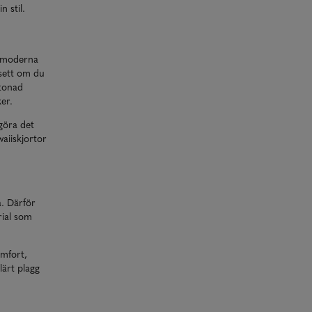
n stil.
ll moderna
vsett om du
dtonad
ker.
 göra det
waiiskjortor
a. Därför
rial som
omfort,
lärt plagg