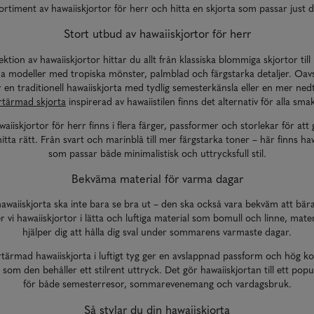
ortiment av hawaiiskjortor för herr och hitta en skjorta som passar just di
Stort utbud av hawaiiskjortor för herr
lektion av hawaiiskjortor hittar du allt från klassiska blommiga skjortor ti
na modeller med tropiska mönster, palmblad och färgstarka detaljer. Oa
 en traditionell hawaiiskjorta med tydlig semesterkänsla eller en mer ne
rtärmad skjorta
inspirerad av hawaiistilen finns det alternativ för alla sma
aiiskjortor för herr finns i flera färger, passformer och storlekar för att
hitta rätt. Från svart och marinblå till mer färgstarka toner – här finns ha
som passar både minimalistisk och uttrycksfull stil.
Bekväma material för varma dagar
awaiiskjorta ska inte bara se bra ut – den ska också vara bekväm att bär
r vi hawaiiskjortor i lätta och luftiga material som bomull och linne, mate
hjälper dig att hålla dig sval under sommarens varmaste dagar.
tärmad hawaiiskjorta i luftigt tyg ger en avslappnad passform och hög k
 som den behåller ett stilrent uttryck. Det gör hawaiiskjortan till ett popu
för både semesterresor, sommarevenemang och vardagsbruk.
Så stylar du din hawaiiskjorta