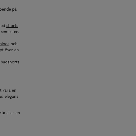
eroende på
 med
shorts
r semester,
hinos
och
ppt över en
r
badshorts
t vara en
ad elegans
ta eller en