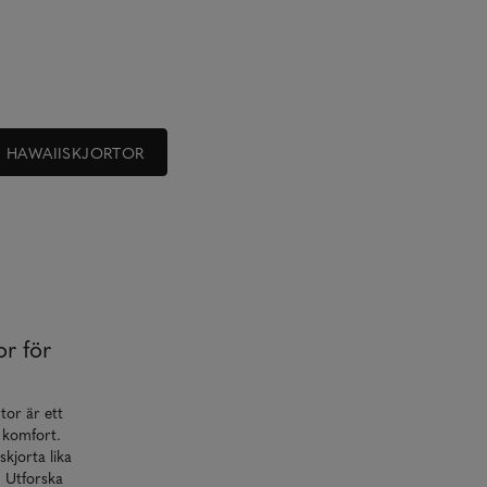
HAWAIISKJORTOR
or för
tor är ett
g komfort.
kjorta lika
. Utforska