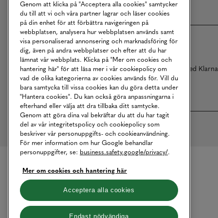
Genom att klicka på "Acceptera alla cookies" samtycker
du till att vi och våra partner lagrar och läser cookies
på din enhet för att förbättra navigeringen på
webbplatsen, analysera hur webbplatsen används samt
visa personaliserad annonsering och marknadsföring för
dig, även på andra webbplatser och efter att du har
lämnat vår webbplats. Klicka på "Mer om cookies och
Betalningar online sköts i samarbete med Klarn
hantering här" för att läsa mer i vår cookiepolicy om
vad de olika kategorierna av cookies används för. Vill du
bara samtycka till vissa cookies kan du göra detta under
"Hantera cookies". Du kan också göra anpassningarna i
efterhand eller välja att dra tillbaka ditt samtycke.
Genom att göra dina val bekräftar du att du har tagit
del av vår integritetspolicy och cookiepolicy som
beskriver vår personuppgifts- och cookieanvändning.
För mer information om hur Google behandlar
personuppgifter, se:
business.safety.google/privacy/
.
Mer om cookies och hantering här
Acceptera alla cookies
Endast nödvändiga