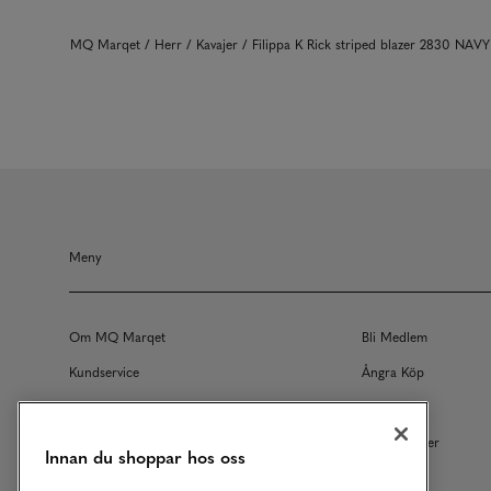
MQ Marqet
Herr
Kavajer
Filippa K Rick striped blazer 2830 NAVY
Meny
Om MQ Marqet
Bli Medlem
Kundservice
Ångra Köp
Returer
Köpvillkor
Vårt Ansvar
Våra Tjänster
Innan du shoppar hos oss
Studentrabatt
B2B