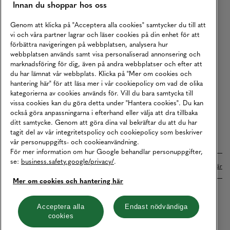
Innan du shoppar hos oss
Returer
Köpvillkor
Genom att klicka på "Acceptera alla cookies" samtycker du till att
vi och våra partner lagrar och läser cookies på din enhet för att
Karriär
förbättra navigeringen på webbplatsen, analysera hur
webbplatsen används samt visa personaliserad annonsering och
Vårt Ansvar
marknadsföring för dig, även på andra webbplatser och efter att
Våra Tjänster
du har lämnat vår webbplats. Klicka på "Mer om cookies och
hantering här" för att läsa mer i vår cookiepolicy om vad de olika
Press
kategorierna av cookies används för. Vill du bara samtycka till
vissa cookies kan du göra detta under "Hantera cookies". Du kan
Studentrabatt
också göra anpassningarna i efterhand eller välja att dra tillbaka
B2B
ditt samtycke. Genom att göra dina val bekräftar du att du har
tagit del av vår integritetspolicy och cookiepolicy som beskriver
Tillgänglighetsredogörelse
vår personuppgifts- och cookieanvändning.
För mer information om hur Google behandlar personuppgifter,
se:
business.safety.google/privacy/
.
Betalningar online sköts i samarbete med Klarna. Läs mer
här
Mer om cookies och hantering här
Cookies
Dataskydd
Integritetspolicy
Acceptera alla
Endast nödvändiga
cookies
Hantera cookies