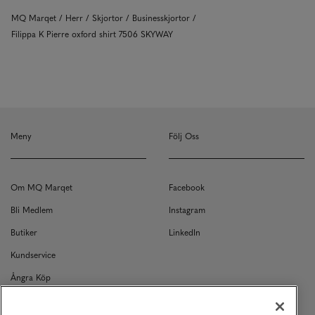
MQ Marqet
Herr
Skjortor
Businesskjortor
Filippa K Pierre oxford shirt 7506 SKYWAY
Meny
Följ Oss
Om MQ Marqet
Facebook
Bli Medlem
Instagram
Butiker
LinkedIn
Kundservice
Ångra Köp
Kontakt