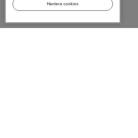
Hantera cookies
Meny
Om MQ Marqet
Bli Medlem
Kundservice
Ångra Köp