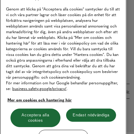
Köpvillkor
Genom att klicka på "Acceptera alla cookies" samtycker du till att
vi och våra partner lagrar och läser cookies på din enhet för att
Karriär
förbättra navigeringen på webbplatsen, analysera hur
webbplatsen används samt visa personaliserad annonsering och
Vårt Ansvar
marknadsföring för dig, även på andra webbplatser och efter att
Våra Tjänster
du har lämnat vår webbplats. Klicka på "Mer om cookies och
hantering här" för att läsa mer i vår cookiepolicy om vad de olika
Press
kategorierna av cookies används för. Vill du bara samtycka till
vissa cookies kan du göra detta under "Hantera cookies". Du kan
Studentrabatt
också göra anpassningarna i efterhand eller välja att dra tillbaka
B2B
ditt samtycke. Genom att göra dina val bekräftar du att du har
tagit del av vår integritetspolicy och cookiepolicy som beskriver
Tillgänglighetsredogörelse
vår personuppgifts- och cookieanvändning.
För mer information om hur Google behandlar personuppgifter,
se:
business.safety.google/privacy/
.
Betalningar online sköts i samarbete med Klarna. Läs mer
här
Mer om cookies och hantering här
Cookies
Dataskydd
Integritetspolicy
Acceptera alla
Endast nödvändiga
cookies
Hantera cookies