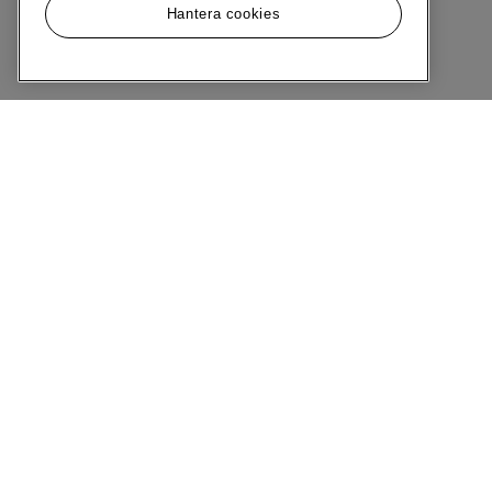
Hantera cookies
Meny
Om MQ Marqet
Bli Medlem
Kundservice
Ångra Köp