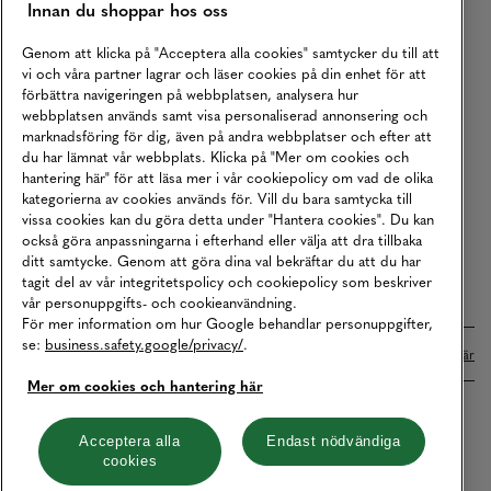
Innan du shoppar hos oss
Returer
Köpvillkor
Genom att klicka på "Acceptera alla cookies" samtycker du till att
vi och våra partner lagrar och läser cookies på din enhet för att
Karriär
förbättra navigeringen på webbplatsen, analysera hur
webbplatsen används samt visa personaliserad annonsering och
Vårt Ansvar
marknadsföring för dig, även på andra webbplatser och efter att
Våra Tjänster
du har lämnat vår webbplats. Klicka på "Mer om cookies och
hantering här" för att läsa mer i vår cookiepolicy om vad de olika
Press
kategorierna av cookies används för. Vill du bara samtycka till
vissa cookies kan du göra detta under "Hantera cookies". Du kan
Studentrabatt
också göra anpassningarna i efterhand eller välja att dra tillbaka
B2B
ditt samtycke. Genom att göra dina val bekräftar du att du har
tagit del av vår integritetspolicy och cookiepolicy som beskriver
Tillgänglighetsredogörelse
vår personuppgifts- och cookieanvändning.
För mer information om hur Google behandlar personuppgifter,
se:
business.safety.google/privacy/
.
Betalningar online sköts i samarbete med Klarna. Läs mer
här
Mer om cookies och hantering här
Cookies
Dataskydd
Integritetspolicy
Acceptera alla
Endast nödvändiga
cookies
Hantera cookies