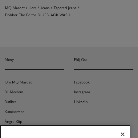
MQ Marqet
Herr
Jeans
Tapered jeans
Dobber The Editor BLUEBLACK WASH
Meny
Följ Oss
Om MQ Marqet
Facebook
Bli Medlem
Instagram
Butiker
LinkedIn
Kundservice
Ångra Köp
Kontakt