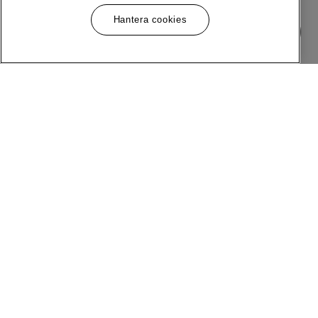
Hantera cookies
Meny
Följ Oss
Om MQ Marqet
Facebook
Bli Medlem
Instagram
Butiker
LinkedIn
Kundservice