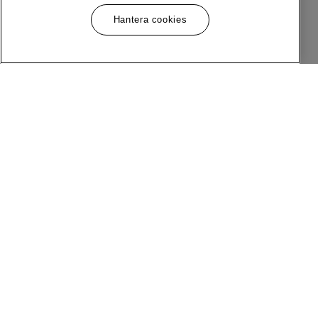
Hantera cookies
Meny
Följ Oss
Om MQ Marqet
Facebook
Bli Medlem
Instagram
Butiker
LinkedIn
Kundservice