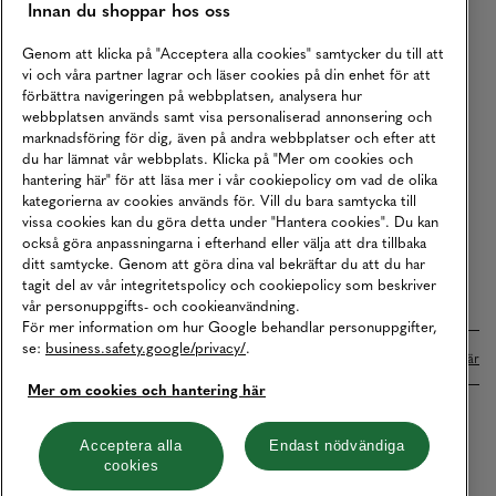
Innan du shoppar hos oss
Returer
Köpvillkor
Genom att klicka på "Acceptera alla cookies" samtycker du till att
vi och våra partner lagrar och läser cookies på din enhet för att
Karriär
förbättra navigeringen på webbplatsen, analysera hur
webbplatsen används samt visa personaliserad annonsering och
Vårt Ansvar
marknadsföring för dig, även på andra webbplatser och efter att
Våra Tjänster
du har lämnat vår webbplats. Klicka på "Mer om cookies och
hantering här" för att läsa mer i vår cookiepolicy om vad de olika
Press
kategorierna av cookies används för. Vill du bara samtycka till
vissa cookies kan du göra detta under "Hantera cookies". Du kan
Studentrabatt
också göra anpassningarna i efterhand eller välja att dra tillbaka
B2B
ditt samtycke. Genom att göra dina val bekräftar du att du har
tagit del av vår integritetspolicy och cookiepolicy som beskriver
Tillgänglighetsredogörelse
vår personuppgifts- och cookieanvändning.
För mer information om hur Google behandlar personuppgifter,
se:
business.safety.google/privacy/
.
Betalningar online sköts i samarbete med Klarna. Läs mer
här
Mer om cookies och hantering här
Cookies
Dataskydd
Integritetspolicy
Acceptera alla
Endast nödvändiga
cookies
Hantera cookies