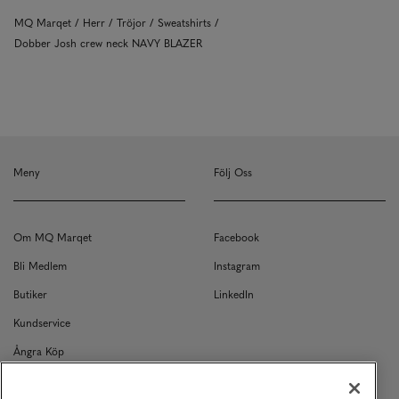
MQ Marqet
Herr
Tröjor
Sweatshirts
Dobber Josh crew neck NAVY BLAZER
Meny
Följ Oss
Om MQ Marqet
Facebook
Bli Medlem
Instagram
Butiker
LinkedIn
Kundservice
Ångra Köp
Kontakt