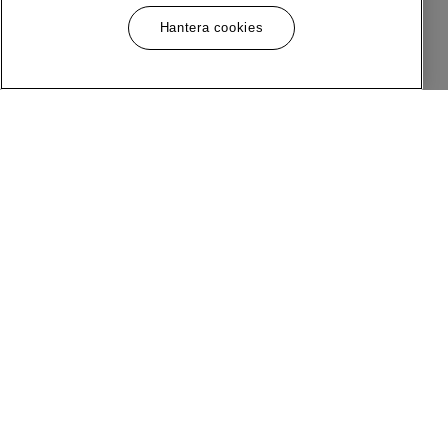
Hantera cookies
Meny
Följ Oss
Om MQ Marqet
Facebook
Bli Medlem
Instagram
Butiker
LinkedIn
Kundservice