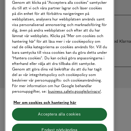
Genom att klicka på "Acceptera alla cookies" samtycker
du till att vi och våra partner lagrar och läser cookies
på din enhet för att förbättra navigeringen på
webbplatsen, analysera hur webbplatsen används samt
visa personaliserad annonsering och marknadsföring för
dig, även på andra webbplatser och efter att du har
lämnat vår webbplats. Klicka på "Mer om cookies och
Betalningar online sköts i samarbete med Klarn
hantering här" för att läsa mer i vår cookiepolicy om
vad de olika kategorierna av cookies används för. Vill du
bara samtycka till vissa cookies kan du göra detta under
"Hantera cookies". Du kan också göra anpassningarna i
efterhand eller välja att dra tillbaka ditt samtycke.
Genom att göra dina val bekräftar du att du har tagit
del av vår integritetspolicy och cookiepolicy som
beskriver vår personuppgifts- och cookieanvändning.
För mer information om hur Google behandlar
personuppgifter, se:
business.safety.google/privacy/
.
Mer om cookies och hantering här
Acceptera alla cookies
Endast nödvändiga