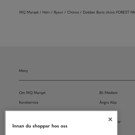
MQ Marqet
Herr
Byxor
Chinos
Dobber Boris chino FOREST N
Meny
Om MQ Marqet
Bli Medlem
Kundservice
Ångra Köp
Returer
Köpvillkor
Vårt Ansvar
Våra Tjänster
Innan du shoppar hos oss
Studentrabatt
B2B