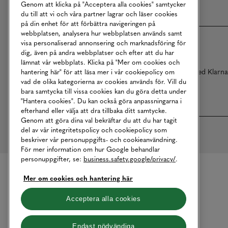
Genom att klicka på "Acceptera alla cookies" samtycker
du till att vi och våra partner lagrar och läser cookies
på din enhet för att förbättra navigeringen på
webbplatsen, analysera hur webbplatsen används samt
visa personaliserad annonsering och marknadsföring för
dig, även på andra webbplatser och efter att du har
lämnat vår webbplats. Klicka på "Mer om cookies och
Betalningar online sköts i samarbete med Klarn
hantering här" för att läsa mer i vår cookiepolicy om
vad de olika kategorierna av cookies används för. Vill du
bara samtycka till vissa cookies kan du göra detta under
"Hantera cookies". Du kan också göra anpassningarna i
efterhand eller välja att dra tillbaka ditt samtycke.
Genom att göra dina val bekräftar du att du har tagit
del av vår integritetspolicy och cookiepolicy som
beskriver vår personuppgifts- och cookieanvändning.
För mer information om hur Google behandlar
personuppgifter, se:
business.safety.google/privacy/
.
Mer om cookies och hantering här
Acceptera alla cookies
Endast nödvändiga