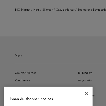
MQ Marqet
Herr
Skjortor
Casualskjortor
Boomerang Edvin stri
Meny
Om MQ Marqet
Bli Medlem
Kundservice
Ångra Köp
Returer
Köpvillkor
Vårt Ansvar
Våra Tjänster
Innan du shoppar hos oss
Studentrabatt
B2B