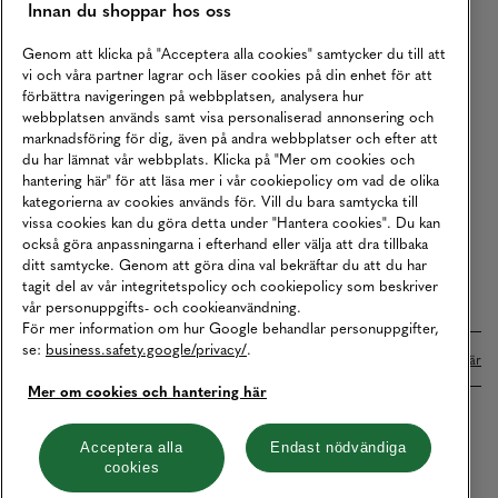
Innan du shoppar hos oss
Returer
Köpvillkor
Genom att klicka på "Acceptera alla cookies" samtycker du till att
vi och våra partner lagrar och läser cookies på din enhet för att
Karriär
förbättra navigeringen på webbplatsen, analysera hur
webbplatsen används samt visa personaliserad annonsering och
Vårt Ansvar
marknadsföring för dig, även på andra webbplatser och efter att
Våra Tjänster
du har lämnat vår webbplats. Klicka på "Mer om cookies och
hantering här" för att läsa mer i vår cookiepolicy om vad de olika
Press
kategorierna av cookies används för. Vill du bara samtycka till
vissa cookies kan du göra detta under "Hantera cookies". Du kan
Studentrabatt
också göra anpassningarna i efterhand eller välja att dra tillbaka
B2B
ditt samtycke. Genom att göra dina val bekräftar du att du har
tagit del av vår integritetspolicy och cookiepolicy som beskriver
Tillgänglighetsredogörelse
vår personuppgifts- och cookieanvändning.
För mer information om hur Google behandlar personuppgifter,
se:
business.safety.google/privacy/
.
Betalningar online sköts i samarbete med Klarna. Läs mer
här
Mer om cookies och hantering här
Cookies
Dataskydd
Integritetspolicy
Acceptera alla
Endast nödvändiga
cookies
Hantera cookies