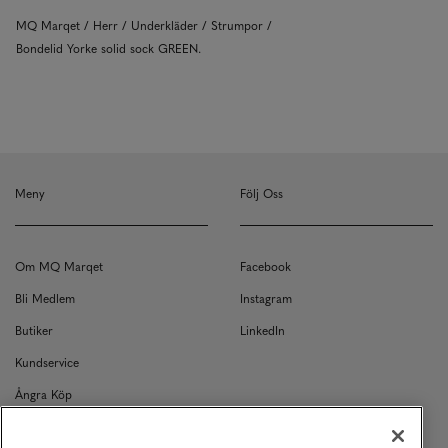
MQ Marqet
Herr
Underkläder
Strumpor
Bondelid Yorke solid sock GREEN.
Meny
Följ Oss
Om MQ Marqet
Facebook
Bli Medlem
Instagram
Butiker
LinkedIn
Kundservice
Ångra Köp
Kontakt