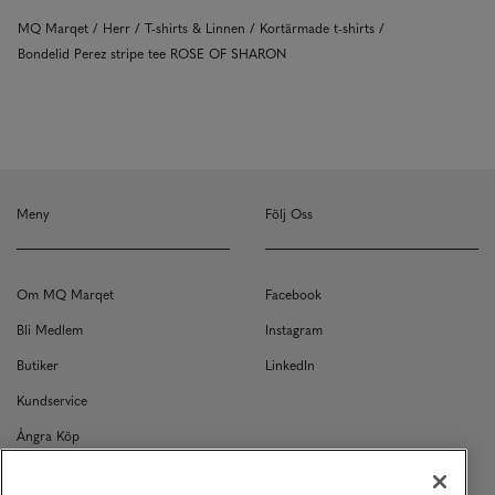
MQ Marqet
Herr
T-shirts & Linnen
Kortärmade t-shirts
Bondelid Perez stripe tee ROSE OF SHARON
Meny
Följ Oss
Om MQ Marqet
Facebook
Bli Medlem
Instagram
Butiker
LinkedIn
Kundservice
Ångra Köp
Kontakt