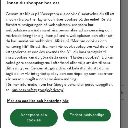
Innan du shoppar hos oss
Returer
Köpvillkor
Genom att klicka på "Acceptera alla cookies" samtycker du till att
vi och våra partner lagrar och läser cookies på din enhet för att
Karriär
förbättra navigeringen på webbplatsen, analysera hur
webbplatsen används samt visa personaliserad annonsering och
Vårt Ansvar
marknadsföring för dig, även på andra webbplatser och efter att
Våra Tjänster
du har lämnat vår webbplats. Klicka på "Mer om cookies och
hantering här" för att läsa mer i vår cookiepolicy om vad de olika
Press
kategorierna av cookies används för. Vill du bara samtycka till
vissa cookies kan du göra detta under "Hantera cookies". Du kan
Studentrabatt
också göra anpassningarna i efterhand eller välja att dra tillbaka
B2B
ditt samtycke. Genom att göra dina val bekräftar du att du har
tagit del av vår integritetspolicy och cookiepolicy som beskriver
Tillgänglighetsredogörelse
vår personuppgifts- och cookieanvändning.
För mer information om hur Google behandlar personuppgifter,
se:
business.safety.google/privacy/
.
Betalningar online sköts i samarbete med Klarna. Läs mer
här
Mer om cookies och hantering här
Cookies
Dataskydd
Integritetspolicy
Acceptera alla
Endast nödvändiga
cookies
Hantera cookies