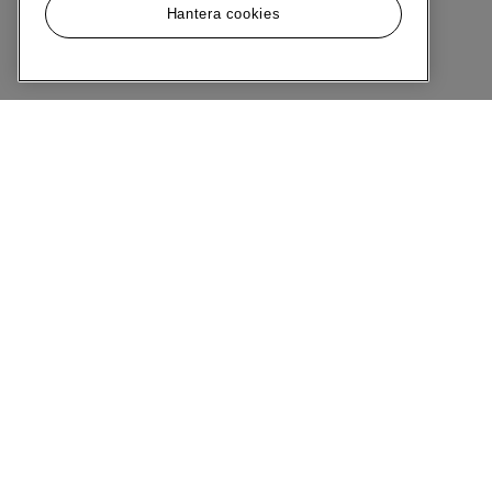
Hantera cookies
Meny
Om MQ Marqet
Bli Medlem
Kundservice
Ångra Köp