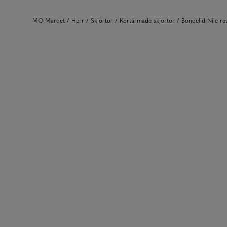
MQ Marqet
Herr
Skjortor
Kortärmade skjortor
Bondelid Nile r