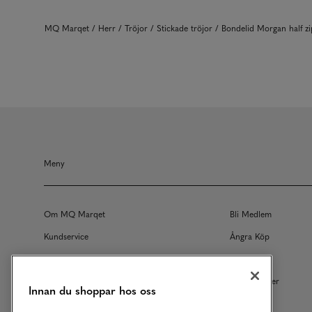
MQ Marqet
Herr
Tröjor
Stickade tröjor
Bondelid Morgan half z
Meny
Om MQ Marqet
Bli Medlem
Kundservice
Ångra Köp
Returer
Köpvillkor
Vårt Ansvar
Våra Tjänster
Innan du shoppar hos oss
Studentrabatt
B2B