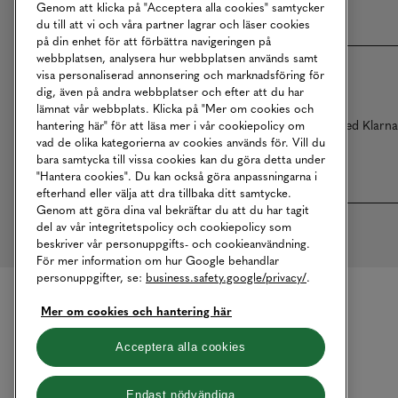
Genom att klicka på "Acceptera alla cookies" samtycker
du till att vi och våra partner lagrar och läser cookies
på din enhet för att förbättra navigeringen på
webbplatsen, analysera hur webbplatsen används samt
visa personaliserad annonsering och marknadsföring för
dig, även på andra webbplatser och efter att du har
lämnat vår webbplats. Klicka på "Mer om cookies och
Betalningar online sköts i samarbete med Klarn
hantering här" för att läsa mer i vår cookiepolicy om
vad de olika kategorierna av cookies används för. Vill du
bara samtycka till vissa cookies kan du göra detta under
"Hantera cookies". Du kan också göra anpassningarna i
efterhand eller välja att dra tillbaka ditt samtycke.
Genom att göra dina val bekräftar du att du har tagit
del av vår integritetspolicy och cookiepolicy som
beskriver vår personuppgifts- och cookieanvändning.
För mer information om hur Google behandlar
personuppgifter, se:
business.safety.google/privacy/
.
Mer om cookies och hantering här
Acceptera alla cookies
Endast nödvändiga