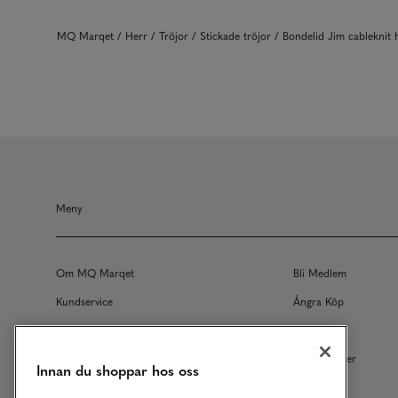
MQ Marqet
Herr
Tröjor
Stickade tröjor
Bondelid Jim cableknit 
Meny
Om MQ Marqet
Bli Medlem
Kundservice
Ångra Köp
Returer
Köpvillkor
Vårt Ansvar
Våra Tjänster
Innan du shoppar hos oss
Studentrabatt
B2B