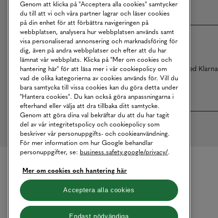
Genom att klicka på "Acceptera alla cookies" samtycker
du till att vi och våra partner lagrar och läser cookies
på din enhet för att förbättra navigeringen på
webbplatsen, analysera hur webbplatsen används samt
visa personaliserad annonsering och marknadsföring för
dig, även på andra webbplatser och efter att du har
lämnat vår webbplats. Klicka på "Mer om cookies och
Betalningar online sköts i samarbete med Klarn
hantering här" för att läsa mer i vår cookiepolicy om
vad de olika kategorierna av cookies används för. Vill du
bara samtycka till vissa cookies kan du göra detta under
"Hantera cookies". Du kan också göra anpassningarna i
efterhand eller välja att dra tillbaka ditt samtycke.
Genom att göra dina val bekräftar du att du har tagit
del av vår integritetspolicy och cookiepolicy som
beskriver vår personuppgifts- och cookieanvändning.
För mer information om hur Google behandlar
personuppgifter, se:
business.safety.google/privacy/
.
Mer om cookies och hantering här
Acceptera alla cookies
Endast nödvändiga