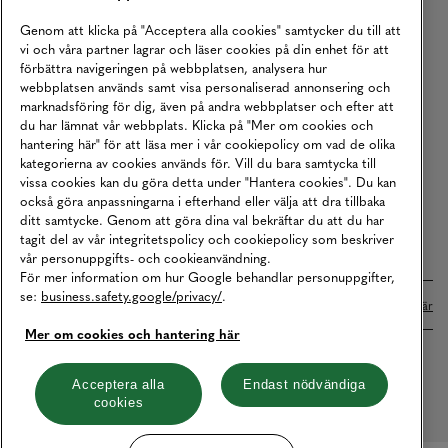
Köpvillkor
Genom att klicka på "Acceptera alla cookies" samtycker du till att
vi och våra partner lagrar och läser cookies på din enhet för att
Karriär
förbättra navigeringen på webbplatsen, analysera hur
webbplatsen används samt visa personaliserad annonsering och
Vårt Ansvar
marknadsföring för dig, även på andra webbplatser och efter att
Våra Tjänster
du har lämnat vår webbplats. Klicka på "Mer om cookies och
hantering här" för att läsa mer i vår cookiepolicy om vad de olika
Press
kategorierna av cookies används för. Vill du bara samtycka till
vissa cookies kan du göra detta under "Hantera cookies". Du kan
Studentrabatt
också göra anpassningarna i efterhand eller välja att dra tillbaka
B2B
ditt samtycke. Genom att göra dina val bekräftar du att du har
tagit del av vår integritetspolicy och cookiepolicy som beskriver
Tillgänglighetsredogörelse
vår personuppgifts- och cookieanvändning.
För mer information om hur Google behandlar personuppgifter,
se:
business.safety.google/privacy/
.
Betalningar online sköts i samarbete med Klarna. Läs mer
här
Mer om cookies och hantering här
Cookies
Dataskydd
Integritetspolicy
Acceptera alla
Endast nödvändiga
cookies
Hantera cookies