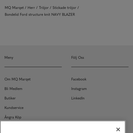
MQ Marqet
Herr
Tröjor
Stickade tröjor
Bondelid Ford structure knit NAVY BLAZER
Meny
Följ Oss
Om MQ Marqet
Facebook
Bli Medlem
Instagram
Butiker
LinkedIn
Kundservice
Ångra Köp
Kontakt