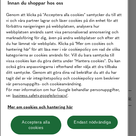
Innan du shoppar hos oss
Returer
Köpvillkor
Genom att klicka på "Acceptera alla cookies" samtycker du till att
vi och våra partner lagrar och läser cookies på din enhet för att
Karriär
förbättra navigeringen på webbplatsen, analysera hur
webbplatsen används samt visa personaliserad annonsering och
Vårt Ansvar
marknadsföring för dig, även på andra webbplatser och efter att
Våra Tjänster
du har lämnat vår webbplats. Klicka på "Mer om cookies och
hantering här" för att läsa mer i vår cookiepolicy om vad de olika
Press
kategorierna av cookies används för. Vill du bara samtycka till
vissa cookies kan du göra detta under "Hantera cookies". Du kan
Studentrabatt
också göra anpassningarna i efterhand eller välja att dra tillbaka
B2B
ditt samtycke. Genom att göra dina val bekräftar du att du har
tagit del av vår integritetspolicy och cookiepolicy som beskriver
Tillgänglighetsredogörelse
vår personuppgifts- och cookieanvändning.
För mer information om hur Google behandlar personuppgifter,
se:
business.safety.google/privacy/
.
Betalningar online sköts i samarbete med Klarna. Läs mer
här
Mer om cookies och hantering här
Cookies
Dataskydd
Integritetspolicy
Acceptera alla
Endast nödvändiga
cookies
Hantera cookies