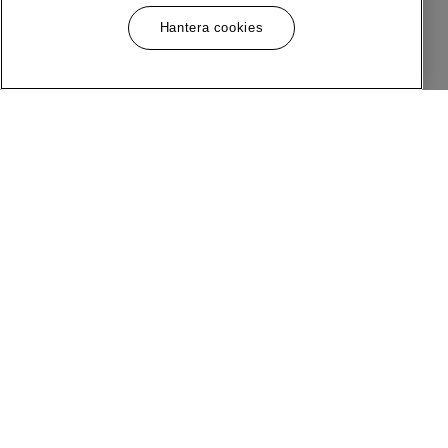
Hantera cookies
Meny
Följ Oss
Om MQ Marqet
Facebook
Bli Medlem
Instagram
Butiker
LinkedIn
Kundservice