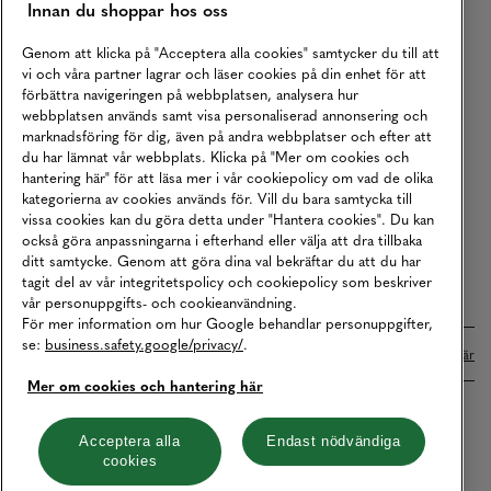
Innan du shoppar hos oss
Returer
Köpvillkor
Genom att klicka på "Acceptera alla cookies" samtycker du till att
vi och våra partner lagrar och läser cookies på din enhet för att
Karriär
förbättra navigeringen på webbplatsen, analysera hur
webbplatsen används samt visa personaliserad annonsering och
Vårt Ansvar
marknadsföring för dig, även på andra webbplatser och efter att
Våra Tjänster
du har lämnat vår webbplats. Klicka på "Mer om cookies och
hantering här" för att läsa mer i vår cookiepolicy om vad de olika
Press
kategorierna av cookies används för. Vill du bara samtycka till
vissa cookies kan du göra detta under "Hantera cookies". Du kan
Studentrabatt
också göra anpassningarna i efterhand eller välja att dra tillbaka
B2B
ditt samtycke. Genom att göra dina val bekräftar du att du har
tagit del av vår integritetspolicy och cookiepolicy som beskriver
Tillgänglighetsredogörelse
vår personuppgifts- och cookieanvändning.
För mer information om hur Google behandlar personuppgifter,
se:
business.safety.google/privacy/
.
Betalningar online sköts i samarbete med Klarna. Läs mer
här
Mer om cookies och hantering här
Cookies
Dataskydd
Integritetspolicy
Acceptera alla
Endast nödvändiga
cookies
Hantera cookies