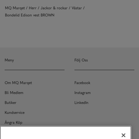
MQ Marqet
Herr
Jackor & rockar
Västar
Bondelid Edison vest BROWN
Meny
Följ Oss
Om MQ Marqet
Facebook
Bli Medlem
Instagram
Butiker
LinkedIn
Kundservice
Ångra Köp
Kontakt