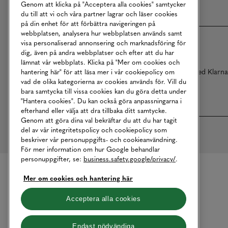
Genom att klicka på "Acceptera alla cookies" samtycker
du till att vi och våra partner lagrar och läser cookies
på din enhet för att förbättra navigeringen på
webbplatsen, analysera hur webbplatsen används samt
visa personaliserad annonsering och marknadsföring för
dig, även på andra webbplatser och efter att du har
lämnat vår webbplats. Klicka på "Mer om cookies och
Betalningar online sköts i samarbete med Klarn
hantering här" för att läsa mer i vår cookiepolicy om
vad de olika kategorierna av cookies används för. Vill du
bara samtycka till vissa cookies kan du göra detta under
"Hantera cookies". Du kan också göra anpassningarna i
efterhand eller välja att dra tillbaka ditt samtycke.
Genom att göra dina val bekräftar du att du har tagit
del av vår integritetspolicy och cookiepolicy som
beskriver vår personuppgifts- och cookieanvändning.
För mer information om hur Google behandlar
personuppgifter, se:
business.safety.google/privacy/
.
Mer om cookies och hantering här
Acceptera alla cookies
Endast nödvändiga