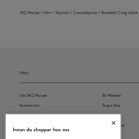
MQ Marqet
Herr
Skjortor
Casualskjortor
Bondelid Craig chec
Meny
Om MQ Marqet
Bli Medlem
Kundservice
Ångra Köp
Returer
Köpvillkor
Vårt Ansvar
Våra Tjänster
Innan du shoppar hos oss
Studentrabatt
B2B